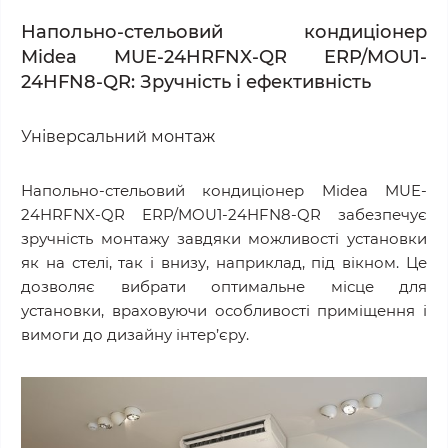
Напольно-стельовий кондиціонер
Midea
MUE-24HRFNX-QR ERP/MOU1-
24HFN8-QR
: Зручність і ефективність
Універсальний монтаж
Напольно-стельовий кондиціонер Midea MUE-
24HRFNX-QR ERP/MOU1-24HFN8-QR забезпечує
зручність монтажу завдяки можливості установки
як на стелі, так і внизу, наприклад, під вікном. Це
дозволяє вибрати оптимальне місце для
установки, враховуючи особливості приміщення і
вимоги до дизайну інтер’єру.