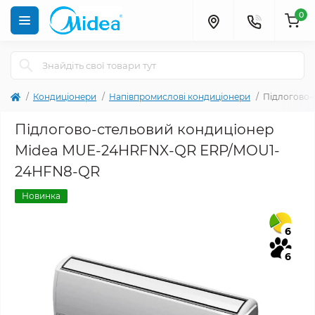
0
Кондиціонери
Напівпромислові кондиціонери
Підлогово
Підлогово-стельовий кондиціонер
Midea MUE-24HRFNX-QR ERP/MOU1-
24HFN8-QR
Новинка
6
6