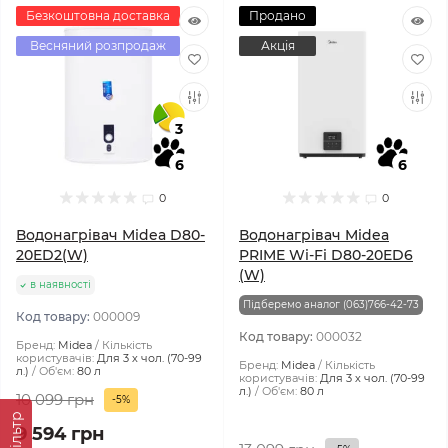
Безкоштовна доставка
Продано
Весняний розпродаж
Акція
3
6
6
0
0
Водонагрівач Midea D80-
Водонагрівач Midea
20ED2(W)
PRIME Wi-Fi D80-20ED6
(W)
в наявності
Підберемо аналог (063)766-42-73
Код товару:
000009
Код товару:
000032
Бренд:
Midea
Кількість
користувачів:
Для 3 х чол. (70-99
Бренд:
Midea
Кількість
л.)
Об'єм:
80 л
користувачів:
Для 3 х чол. (70-99
л.)
Об'єм:
80 л
10 099 грн
-5%
Фiльтр
9 594 грн