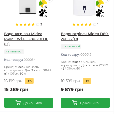
6
3
6
6
3
1
Водонагрівач Midea
Водонагрівач Midea D80-
PRIME Wi-Fi D80-20ED6
20ED2(D)
(D)
в наявності
в наявності
Код товару:
000012
Код товару:
000034
Бренд:
Midea
Кількість
користувачів:
Для 3 х чол. (70-99
Бренд:
Midea
Кількість
л.)
Об'єм:
80 л
користувачів:
Для 3 х чол. (70-99
л.)
Об'єм:
80 л
16 199 грн
10 399 грн
-5%
-5%
15 389 грн
9 879 грн
До кошика
До кошика